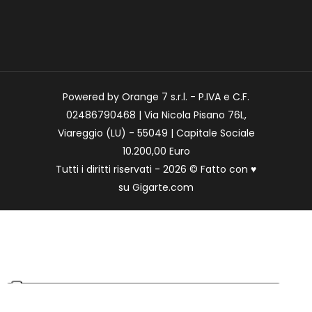
Powered by Orange 7 s.r.l. - P.IVA e C.F.
02486790468 | Via Nicola Pisano 76L,
Viareggio (LU) - 55049 | Capitale Sociale
10.200,00 Euro
Tutti i diritti riservati - 2026 © Fatto con
♥
su
Gigarte.com
Le tue preferenze relative alla privacy