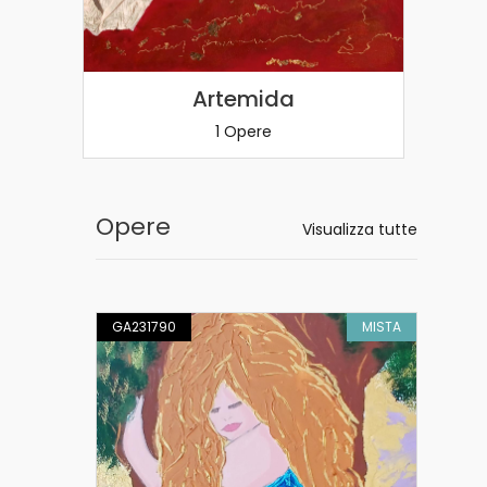
Artemida
1 Opere
Opere
Visualizza tutte
PITTURA
GA231790
MISTA
GA