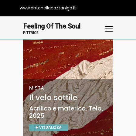
www.antonellacazzaniga.it
Feeling Of The Soul
PITTRICE
PITTURA
MISTA
PITTURA
PITTURA
PITTURA
Equilibrio tra luce
Il velo sottile
Sciaman heart
Colibrì
Draco
ed ombra
Acrilico e materico, Tela,
Acrilico e materico, Tela,
Acrilico, Tela, 2024
Acrilico e materico, 2024
2025
2024
Acrilico, Tela, 2024
VISUALIZZA
VISUALIZZA
VISUALIZZA
VISUALIZZA
VISUALIZZA