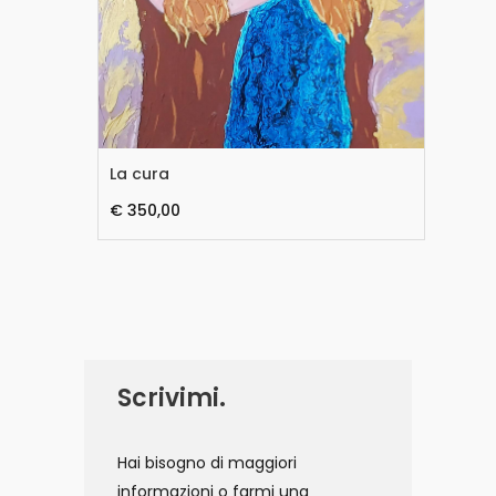
La cura
Il 
€ 350,00
€ 
Scrivimi.
Hai bisogno di maggiori
informazioni o farmi una